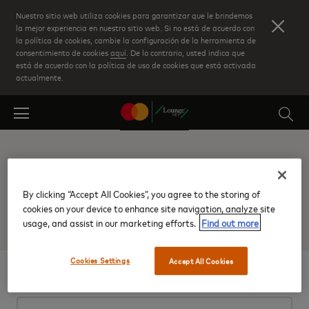
Skip
Nuestro sitio web utiliza cookies para garantizar que le brindemos
to
la mejor experiencia en nuestro sitio web. Si no está de acuerdo con
la política de cookies, cambie la configuración de la herramienta de
main
consentimiento de cookies
aquí
. De lo contrario, usted indica que
content
está de acuerdo con la política de uso de cookies que está activada
actualmente.
Iniciar sesión
By clicking “Accept All Cookies”, you agree to the storing of
cookies on your device to enhance site navigation, analyze site
usage, and assist in our marketing efforts.
Find out more
Cookies Settings
Accept All Cookies
Iniciar sesión
¿Olvidó el
nombre de usuario?