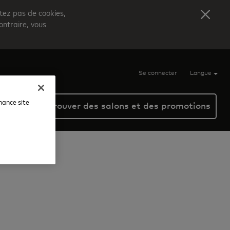
itez pas de cookies,
ontraire, vous
Se connecter
Langue
nhance site
Trouver des salons et des promotions
e