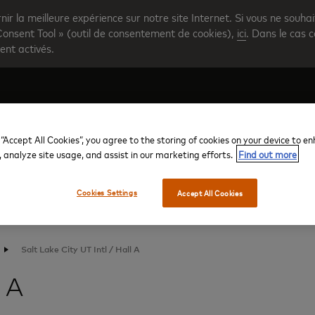
rnir la meilleure expérience sur notre site Internet. Si vous ne souha
Consent Tool » (outil de consentement de cookies),
ici
. Dans le cas c
ent activés.
 “Accept All Cookies”, you agree to the storing of cookies on your device to e
Créer votre compte
Présentation du programme
Aid
, analyze site usage, and assist in our marketing efforts.
Find out more
Cookies Settings
Accept All Cookies
Salt Lake City UT Intl / Hall A
 A