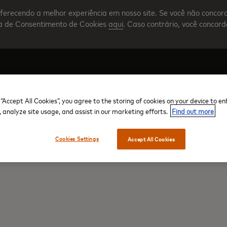
ferecendo a melhor experiência em nosso site. Se você não concor
nta de Consentimento de Cookies
aqui
. Caso contrário, você concor
 “Accept All Cookies”, you agree to the storing of cookies on your device to e
Crie sua conta
Visão geral do programa
, analyze site usage, and assist in our marketing efforts.
Find out more
Cookies Settings
Accept All Cookies