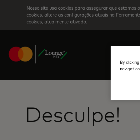
Skip
Nosso site usa cookies para assegurar que estamos o
to
cookies, altere as configurações atuais na Ferrame
cookies, atualmente ativado.
main
content
By clicking
navigation
Desculpe!