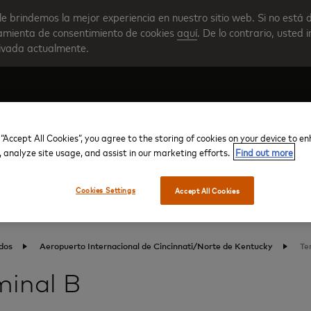
le brindemos la mejor experiencia en nuestro sitio web. Si no está 
rramienta de consentimiento de cookies
aquí
. De lo contrario, usted 
tivada actualmente.
 “Accept All Cookies”, you agree to the storing of cookies on your device to e
Crear su cuenta
Descripción general del progra
, analyze site usage, and assist in our marketing efforts.
Find out more
Cookies Settings
Accept All Cookies
dos
Aeropuerto Internacional de Cincinnati/Norte de Kentucky
Te
minal B