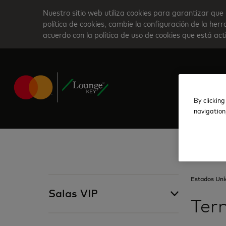
Skip
Nuestro sitio web utiliza cookies para garantizar que 
to
política de cookies, cambie la configuración de la he
acuerdo con la política de uso de cookies que está ac
main
content
By clicking
navigation
Estados Uni
Salas VIP
Ter