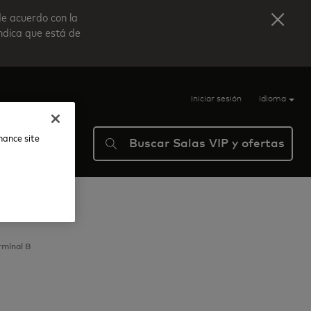
de acuerdo con la
indica que está de
Iniciar sesión
Idioma
nhance site
Buscar Salas VIP y ofertas
ma
Ayuda
rminal B