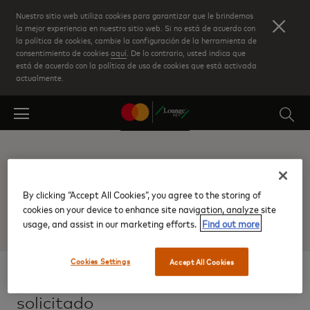
Skip
Nuestro sitio web utiliza cookies para garantizar que le brindemos
to
la mejor experiencia en nuestro sitio web. Si no está de acuerdo con
la política de cookies, cambie la configuración de la herramienta de
main
consentimiento de cookies
aquí
. De lo contrario, usted indica que
content
está de acuerdo con la política de uso de cookies que está activada
actualmente.
¡Lo sentimos!
By clicking “Accept All Cookies”, you agree to the storing of
cookies on your device to enhance site navigation, analyze site
usage, and assist in our marketing efforts.
Find out more
Cookies Settings
Accept All Cookies
No pudimos encontrar el país
solicitado