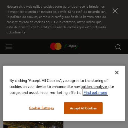
Skip
Nuestro sitio web utiliza cookies para garantizar que le brindemos
to
la mejor experiencia en nuestro sitio web. Si no está de acuerdo con
la política de cookies, cambie la configuración de la herramienta de
main
consentimiento de cookies
aquí
. De lo contrario, usted indica que
content
está de acuerdo con la política de uso de cookies que está activada
actualmente.
Sala 1
By clicking “Accept All Cookies”, you agree to the storing of
(NTE)
cookies on your device to enhance site navigation, analyze site
usage, and assist in our marketing efforts.
Find out more
Salas VIP
Cookies Settings
Accept All Cookies