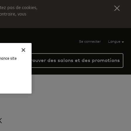
itez pas de cookies,
ontraire, vous
Se connecter
Langue
nhance site
Trouver des salons et des promotions
e
x