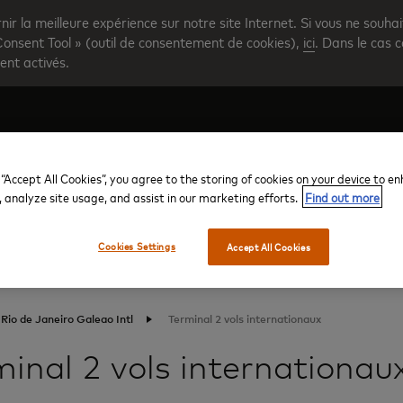
rnir la meilleure expérience sur notre site Internet. Si vous ne souha
Consent Tool » (outil de consentement de cookies),
ici
. Dans le cas c
ent activés.
 “Accept All Cookies”, you agree to the storing of cookies on your device to e
Créer votre compte
Présentation du programme
Aid
, analyze site usage, and assist in our marketing efforts.
Find out more
Cookies Settings
Accept All Cookies
Rio de Janeiro Galeao Intl
Terminal 2 vols internationaux
inal 2 vols internationau