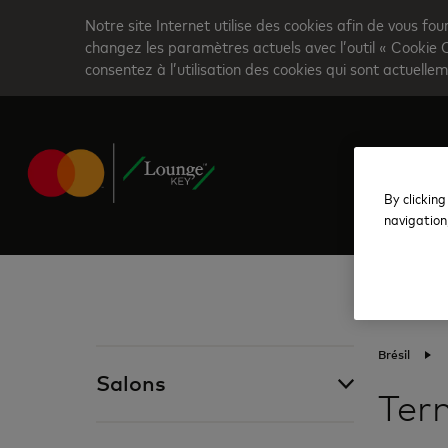
Skip
Notre site Internet utilise des cookies afin de vous fou
to
changez les paramètres actuels avec l’outil « Cookie 
consentez à l’utilisation des cookies qui sont actuellem
main
content
By clicking
navigation
Brésil
Salons
Term