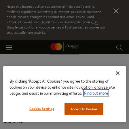
Skip
Notre site Internet utilise des cookies afin de vous fournir la
to
meilleure expérience sur notre site Internet. Si vous ne souhaitez
pas de cookies, changez les paramètres actuels avec l’outil
main
« Cookie Consent Tool » (outil de consentement de cookies),
ici
.
content
Dans le cas contraire, vous consentez à l’utilisation des cookies qui
sont actuellement activés.
Retour aux résultats
By clicking “Accept All Cookies”, you agree to the storing of
cookies on your device to enhance site navigation, analyze site
Aérogare 3
usage, and assist in our marketing efforts.
Find out more
Madrid Adolfo Suarez-Barajas (MAD)
Cookies Settings
Accept All Cookies
Salons