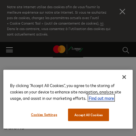
Skip
Notre site Internet utilise des cookies afin de vous fournir la
to
meilleure expérience sur notre site Internet. Si vous ne souhaitez
pas de cookies, changez les paramètres actuels avec l’outil
main
« Cookie Consent Tool » (outil de consentement de cookies),
ici
.
content
Dans le cas contraire, vous consentez à l’utilisation des cookies qui
sont actuellement activés.
Retour aux résultats
By clicking “Accept All Cookies”, you agree to the storing of
cookies on your device to enhance site navigation, analyze site
Terminal vols intérieurs
usage, and assist in our marketing efforts.
Find out more
Santiago International (SCL)
Cookies Settings
Accept All Cookies
Salons