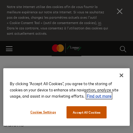
Skip
Notre site Internet utilise des cookies afin de vous fournir la
to
meilleure expérience sur notre site Internet. Si vous ne souhaitez
pas de cookies, changez les paramètres actuels avec l’outil
main
« Cookie Consent Tool » (outil de consentement de cookies),
ici
.
content
Dans le cas contraire, vous consentez à l’utilisation des cookies qui
sont actuellement activés.
Retour aux résultats
By clicking “Accept All Cookies”, you agree to the storing of
cookies on your device to enhance site navigation, analyze site
Aérogare 2
usage, and assist in our marketing efforts.
Find out more
Aéroport international Thiruvananthapuram (TRV)
Cookies Settings
Accept All Cookies
Salons