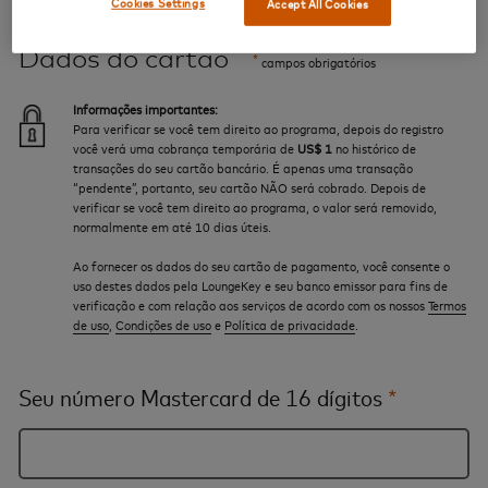
Cookies Settings
Accept All Cookies
Dados do cartão
*
campos obrigatórios
Informações importantes:
Para verificar se você tem direito ao programa, depois do registro
você verá uma cobrança temporária de
US$ 1
no histórico de
transações do seu cartão bancário. É apenas uma transação
“pendente”, portanto, seu cartão NÃO será cobrado. Depois de
verificar se você tem direito ao programa, o valor será removido,
normalmente em até 10 dias úteis.
Ao fornecer os dados do seu cartão de pagamento, você consente o
uso destes dados pela LoungeKey e seu banco emissor para fins de
verificação e com relação aos serviços de acordo com os nossos
Termos
de uso
,
Condições de uso
e
Política de privacidade
.
Seu número Mastercard de 16 dígitos
*