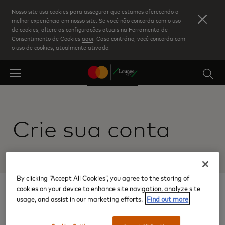
Skip
Nosso site usa cookies para assegurar que estamos oferecendo a
to
melhor experiência em nosso site. Se você não concorda com o uso
de cookies, altere as configurações atuais na Ferramenta de
main
Consentimento de Cookies
aqui
. Caso contrário, você concorda com
content
o uso de cookies, atualmente ativado.
Crie sua conta
By clicking “Accept All Cookies”, you agree to the storing of
cookies on your device to enhance site navigation, analyze site
1
usage, and assist in our marketing efforts.
Find out more
Digite os dados do seu
cartão