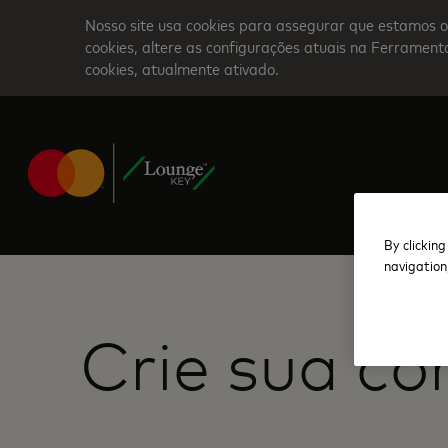
Skip
Nosso site usa cookies para assegurar que estamos o
to
cookies, altere as configurações atuais na Ferrame
cookies, atualmente ativado.
main
content
By clicking
navigation
Crie sua co