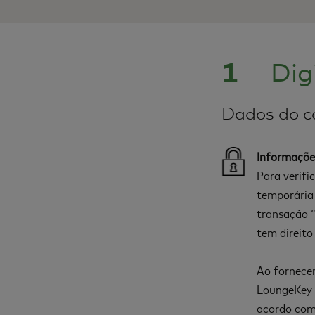
1
Dig
Dados do c
Informaçõe
Para verifi
temporária
transação “
tem direito
Ao fornecer
LoungeKey e
acordo com