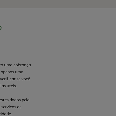
o
verá uma cobrança
É apenas uma
erificar se você
as úteis.
estes dados pela
 serviços de
cidade
.