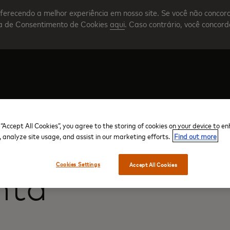
ferecendo a melhor experiência em nosso site. Se você não concor
nta de Consentimento de Cookies
aqui
. Caso contrário, você concor
Crie sua conta
Visão geral do programa
 “Accept All Cookies”, you agree to the storing of cookies on your device to e
, analyze site usage, and assist in our marketing efforts.
Find out more
Cookies Settings
Accept All Cookies
nta