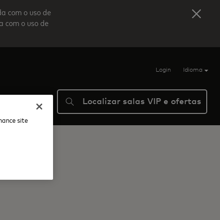
da com o uso de
da com o uso de
Login
Idioma
Localizar salas VIP e ofertas
Ajuda
nhance site