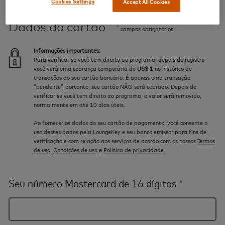
Cookies Settings
Accept All Cookies
Dados do cartão
*
campos obrigatórios
Informações importantes:
Para verificar se você tem direito ao programa, depois do registro
você verá uma cobrança temporária de
US$ 1
no histórico de
transações do seu cartão bancário. É apenas uma transação
“pendente”, portanto, seu cartão NÃO será cobrado. Depois de
verificar se você tem direito ao programa, o valor será removido,
normalmente em até 10 dias úteis.
Ao fornecer os dados do seu cartão de pagamento, você consente o
uso destes dados pela LoungeKey e seu banco emissor para fins de
verificação e com relação aos serviços de acordo com os nossos
Termos
de uso
,
Condições de uso
e
Política de privacidade
.
Seu número Mastercard de 16 dígitos
*