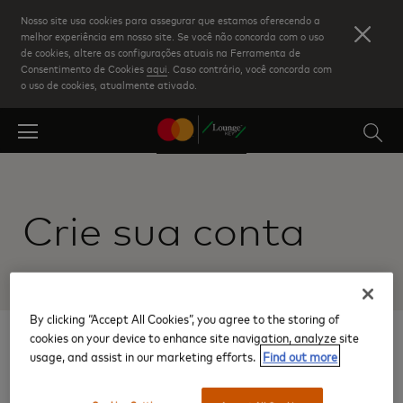
Skip
Nosso site usa cookies para assegurar que estamos oferecendo a
to
melhor experiência em nosso site. Se você não concorda com o uso
de cookies, altere as configurações atuais na Ferramenta de
main
Consentimento de Cookies
aqui
. Caso contrário, você concorda com
content
o uso de cookies, atualmente ativado.
Crie sua conta
By clicking “Accept All Cookies”, you agree to the storing of
cookies on your device to enhance site navigation, analyze site
1
usage, and assist in our marketing efforts.
Find out more
Digite os dados do seu
cartão