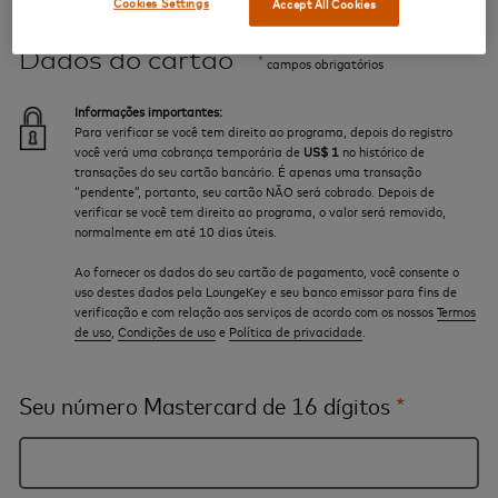
Cookies Settings
Accept All Cookies
Dados do cartão
*
campos obrigatórios
Informações importantes:
Para verificar se você tem direito ao programa, depois do registro
você verá uma cobrança temporária de
US$ 1
no histórico de
transações do seu cartão bancário. É apenas uma transação
“pendente”, portanto, seu cartão NÃO será cobrado. Depois de
verificar se você tem direito ao programa, o valor será removido,
normalmente em até 10 dias úteis.
Ao fornecer os dados do seu cartão de pagamento, você consente o
uso destes dados pela LoungeKey e seu banco emissor para fins de
verificação e com relação aos serviços de acordo com os nossos
Termos
de uso
,
Condições de uso
e
Política de privacidade
.
Seu número Mastercard de 16 dígitos
*