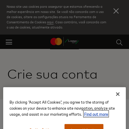
Skip
Nosso site usa cookies para assegurar que estamos oferecendo a
to
melhor experiência em nosso site. Se você não concorda com o uso
de cookies, altere as configurações atuais na Ferramenta de
main
Consentimento de Cookies
aqui
. Caso contrário, você concorda com
content
o uso de cookies, atualmente ativado.
Crie sua conta
By clicking “Accept All Cookies”, you agree to the storing of
cookies on your device to enhance site navigation, analyze site
1
usage, and assist in our marketing efforts.
Find out more
Digite os dados do seu
cartão