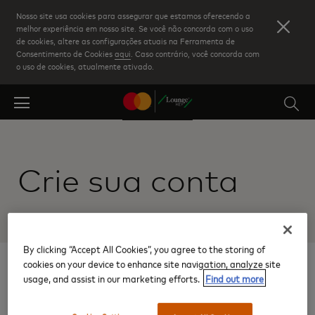
Skip
Nosso site usa cookies para assegurar que estamos oferecendo a
to
melhor experiência em nosso site. Se você não concorda com o uso
de cookies, altere as configurações atuais na Ferramenta de
main
Consentimento de Cookies
aqui
. Caso contrário, você concorda com
content
o uso de cookies, atualmente ativado.
Crie sua conta
By clicking “Accept All Cookies”, you agree to the storing of
cookies on your device to enhance site navigation, analyze site
1
usage, and assist in our marketing efforts.
Find out more
Digite os dados do seu
cartão