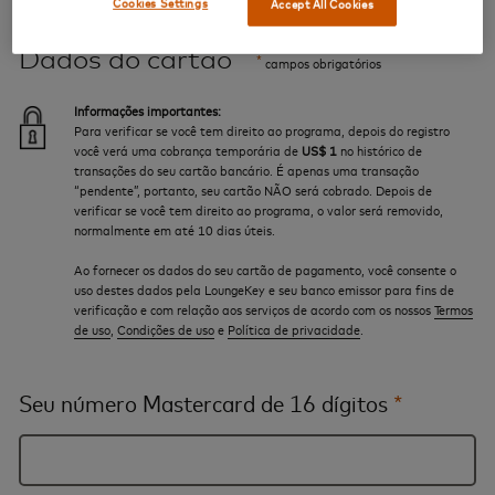
Cookies Settings
Accept All Cookies
Dados do cartão
*
campos obrigatórios
Informações importantes:
Para verificar se você tem direito ao programa, depois do registro
você verá uma cobrança temporária de
US$ 1
no histórico de
transações do seu cartão bancário. É apenas uma transação
“pendente”, portanto, seu cartão NÃO será cobrado. Depois de
verificar se você tem direito ao programa, o valor será removido,
normalmente em até 10 dias úteis.
Ao fornecer os dados do seu cartão de pagamento, você consente o
uso destes dados pela LoungeKey e seu banco emissor para fins de
verificação e com relação aos serviços de acordo com os nossos
Termos
de uso
,
Condições de uso
e
Política de privacidade
.
Seu número Mastercard de 16 dígitos
*