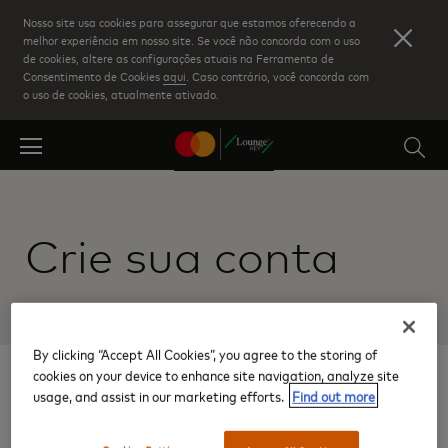
Skip
Nosso site usa cookies para assegurar que estamos oferecendo a
to
melhor experiência em nosso site. Se você não concorda com o uso
de cookies, altere as configurações atuais na Ferramenta de
main
Consentimento de Cookies
aqui
. Caso contrário, você concorda com
content
o uso de cookies, atualmente ativado.
Crie sua conta
By clicking “Accept All Cookies”, you agree to the storing of
cookies on your device to enhance site navigation, analyze site
1
usage, and assist in our marketing efforts.
Find out more
Digite os dados do seu
cartão