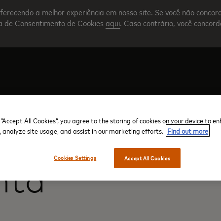
ferecendo a melhor experiência em nosso site. Se você não concor
nta de Consentimento de Cookies
aqui
. Caso contrário, você concor
Crie sua conta
Visão geral do programa
 “Accept All Cookies”, you agree to the storing of cookies on your device to e
, analyze site usage, and assist in our marketing efforts.
Find out more
Cookies Settings
Accept All Cookies
nta