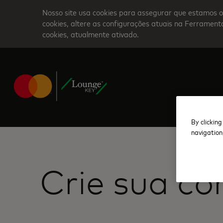
Skip
Nosso site usa cookies para assegurar que estamos o
to
cookies, altere as configurações atuais na Ferrame
cookies, atualmente ativado.
main
content
By clicking
navigation
Crie sua co