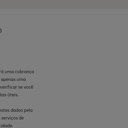
o
verá uma cobrança
É apenas uma
erificar se você
as úteis.
estes dados pela
 serviços de
cidade
.