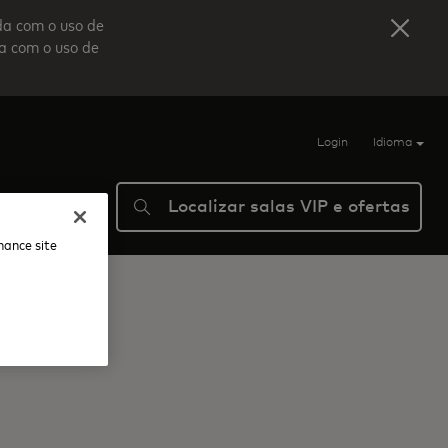
da com o uso de
da com o uso de
Login
Idioma
Localizar salas VIP e ofertas
Ajuda
nhance site