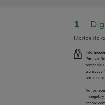
1
Dig
Dados do c
Informaçõe
Para verifi
temporária
transação “
tem direito
Ao fornecer
LoungeKey e
acordo com