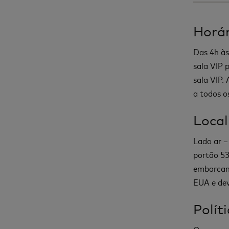
Horár
Das 4h às
sala VIP 
sala VIP.
a todos o
Local
Lado ar –
portão 53
embarcan
EUA e dev
Polít