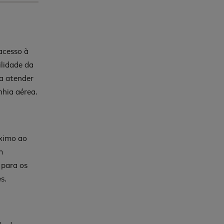
acesso à
ilidade da
a atender
nhia aérea.
óximo ao
m
 para os
s.