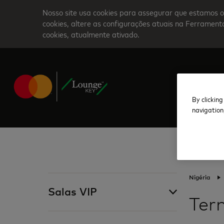
Skip
Nosso site usa cookies para assegurar que estamos o
to
cookies, altere as configurações atuais na Ferrame
cookies, atualmente ativado.
main
content
By clicking
navigation
Nigéria
Salas VIP
Ter