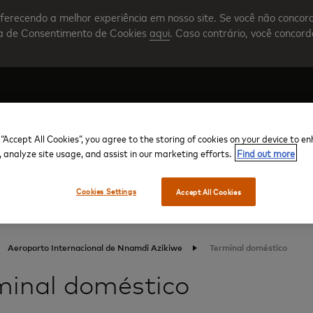
ferecendo a melhor experiência em nosso site. Se você não concor
nta de Consentimento de Cookies
aqui
. Caso contrário, você concor
 “Accept All Cookies”, you agree to the storing of cookies on your device to e
Crie sua conta
Visão geral do programa
, analyze site usage, and assist in our marketing efforts.
Find out more
Cookies Settings
Accept All Cookies
Aeroporto Internacional de Nnamdi Azikiwe
Terminal doméstico
minal doméstico