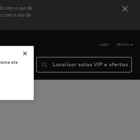
da com o uso de
da com o uso de
Login
Idioma
nhance site
Localizar salas VIP e ofertas
Ajuda