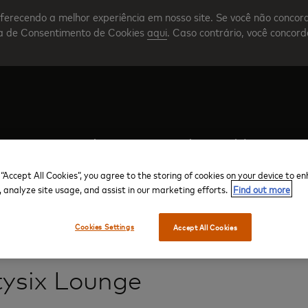
ferecendo a melhor experiência em nosso site. Se você não concor
nta de Consentimento de Cookies
aqui
. Caso contrário, você concor
Crie sua conta
Visão geral do programa
 “Accept All Cookies”, you agree to the storing of cookies on your device to e
, analyze site usage, and assist in our marketing efforts.
Find out more
Cookies Settings
Accept All Cookies
Aeroporto Internacional de Nnamdi Azikiwe
Terminal doméstico
ysix Lounge