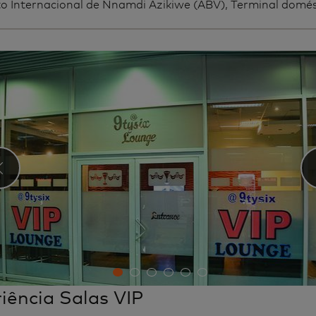
o Internacional de Nnamdi Azikiwe (ABV), Terminal domés
‹
iência Salas VIP