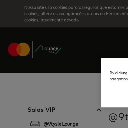
Skip
Nosso site usa cookies para assegurar que estamos o
to
cookies, altere as configurações atuais na Ferrame
cookies, atualmente ativado.
main
content
By clicking
navigation
Nigéria
Salas VIP
@9t
@9tysix Lounge