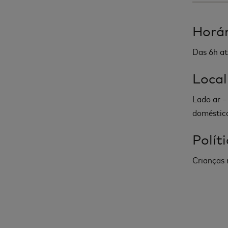
Horár
Das 6h at
Local
Lado ar –
doméstic
Polít
Crianças 