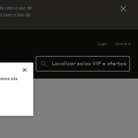
da com o uso de
da com o uso de
Login
Idioma
Localizar salas VIP e ofertas
Ajuda
nhance site
@9tysix Lounge