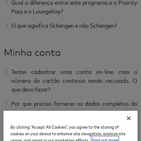
Qual a diferença entre este programa e o Priority
Pass e o LoungeKey?
O que significa Schengen e não Schengen?
Minha conta
Tentei cadastrar uma conta on-line, mas o
número do cartão continua sendo recusado. O
que devo fazer?
Por que preciso fornecer os dados completos do
meu cartão bancário Mastercard, incluindo o
código CVC, para me cadastrar para uma conta
By clicking “Accept All Cookies”, you agree to the storing of
on-line?
cookies on your device to enhance site navigation, analyze site
usage, and assist in our marketing efforts.
Find out more