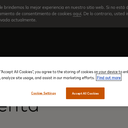
le brindemos la mejor experiencia en nuestro sitio web. Si no está 
rramienta de consentimiento de cookies
aquí
. De lo contrario, usted 
tivada actualmente.
Crear su cuenta
Descripción general del progra
 “Accept All Cookies”, you agree to the storing of cookies on your device to e
, analyze site usage, and assist in our marketing efforts.
Find out more
Cookies Settings
Accept All Cookies
uenta