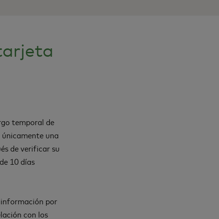
tarjeta
argo temporal de
es únicamente una
s de verificar su
de 10 días
l información por
lación con los