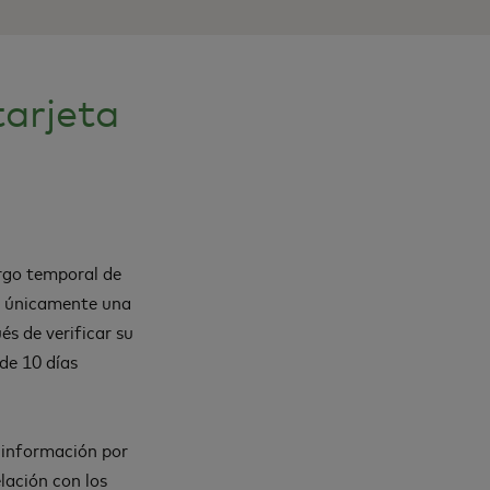
tarjeta
argo temporal de
es únicamente una
s de verificar su
de 10 días
l información por
lación con los