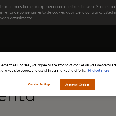
le brindemos la mejor experiencia en nuestro sitio web. Si no está 
rramienta de consentimiento de cookies
aquí
. De lo contrario, usted 
tivada actualmente.
Crear su cuenta
Descripción general del progra
 “Accept All Cookies”, you agree to the storing of cookies on your device to e
, analyze site usage, and assist in our marketing efforts.
Find out more
Cookies Settings
Accept All Cookies
uenta