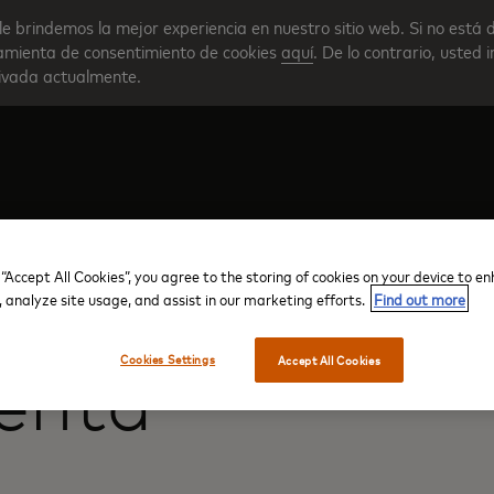
le brindemos la mejor experiencia en nuestro sitio web. Si no está 
rramienta de consentimiento de cookies
aquí
. De lo contrario, usted 
tivada actualmente.
Crear su cuenta
Descripción general del progra
 “Accept All Cookies”, you agree to the storing of cookies on your device to e
, analyze site usage, and assist in our marketing efforts.
Find out more
Cookies Settings
Accept All Cookies
uenta