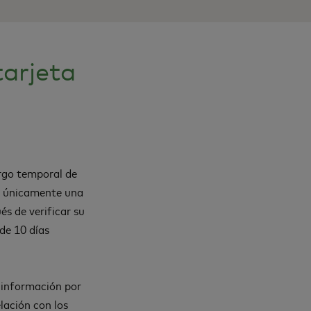
tarjeta
argo temporal de
es únicamente una
s de verificar su
de 10 días
l información por
lación con los