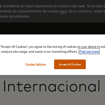
le brindemos la mejor experiencia en nuestro sitio web. Si no está 
rramienta de consentimiento de cookies
aquí
. De lo contrario, usted 
tivada actualmente.
 “Accept All Cookies”, you agree to the storing of cookies on your device to e
Crear su cuenta
Descripción general del progra
, analyze site usage, and assist in our marketing efforts.
Find out more
Cookies Settings
Accept All Cookies
 Internacional