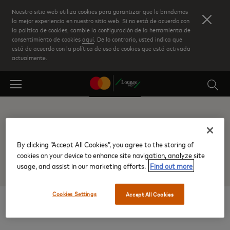
Skip
Nuestro sitio web utiliza cookies para garantizar que le brindemos
to
la mejor experiencia en nuestro sitio web. Si no está de acuerdo con
la política de cookies, cambie la configuración de la herramienta de
main
consentimiento de cookies
aquí
. De lo contrario, usted indica que
content
está de acuerdo con la política de uso de cookies que está activada
actualmente.
Salas VIP y
By clicking “Accept All Cookies”, you agree to the storing of
Ofertas
cookies on your device to enhance site navigation, analyze site
usage, and assist in our marketing efforts.
Find out more
Cookies Settings
Accept All Cookies
Salas VIP y Ofertas en Dinamarca