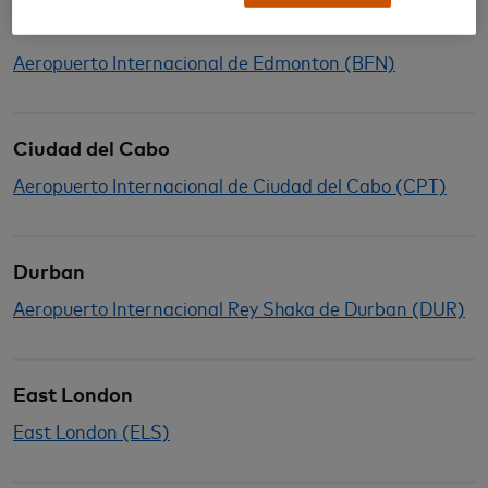
Bloemfontein
Aeropuerto Internacional de Edmonton (BFN)
Ciudad del Cabo
Aeropuerto Internacional de Ciudad del Cabo (CPT)
Durban
Aeropuerto Internacional Rey Shaka de Durban (DUR)
East London
East London (ELS)