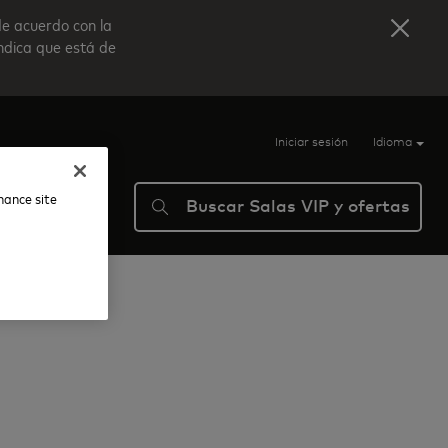
de acuerdo con la
indica que está de
Iniciar sesión
Idioma
nhance site
Buscar Salas VIP y ofertas
ma
Ayuda