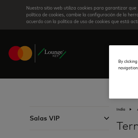
Skip
Nuestro sitio web utiliza cookies para garantizar que 
to
política de cookies, cambie la configuración de la he
acuerdo con la política de uso de cookies que está ac
main
content
By clicking
navigation
India
Salas VIP
Ter