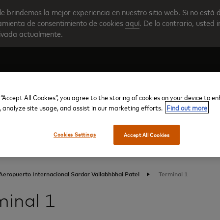
le brindemos la mejor experiencia en nuestro sitio web. Si no está 
rramienta de consentimiento de cookies
aquí
. De lo contrario, usted 
tivada actualmente.
 “Accept All Cookies”, you agree to the storing of cookies on your device to e
Crear su cuenta
Descripción general del progra
, analyze site usage, and assist in our marketing efforts.
Find out more
Cookies Settings
Accept All Cookies
Aeropuerto Internacional Sardar Vallabhbhai Patel
Terminal 1
minal 1