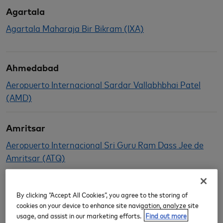
Agartala
Agartala Maharaja Bir Bikram (IXA)
Ahmedabad
Aeropuerto Internacional Sardar Vallabhbhai Patel
(AMD)
Amritsar
Aeropuerto Internacional Sri Guru Ram Dass Jee de
Amritsar (ATQ)
Bagdogra
By clicking “Accept All Cookies”, you agree to the storing of
Bagdogra (IXB)
cookies on your device to enhance site navigation, analyze site
usage, and assist in our marketing efforts.
Find out more