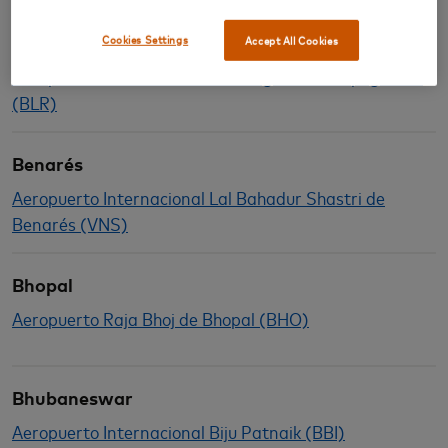
Bangalore
Cookies Settings
Accept All Cookies
Aeropuerto Internacional de Bangalore Kempegowda
(BLR)
Benarés
Aeropuerto Internacional Lal Bahadur Shastri de
Benarés (VNS)
Bhopal
Aeropuerto Raja Bhoj de Bhopal (BHO)
Bhubaneswar
Aeropuerto Internacional Biju Patnaik (BBI)