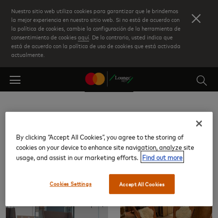
Skip
Nuestro sitio web utiliza cookies para garantizar que le brindemos
to
la mejor experiencia en nuestro sitio web. Si no está de acuerdo con
la política de cookies, cambie la configuración de la herramienta de
main
consentimiento de cookies
aquí
. De lo contrario, usted indica que
content
está de acuerdo con la política de uso de cookies que está activada
actualmente.
Aeropuerto Internacional Ministro
Pistarini (EZE)
By clicking “Accept All Cookies”, you agree to the storing of
cookies on your device to enhance site navigation, analyze site
usage, and assist in our marketing efforts.
Find out more
Salas VIP
Cookies Settings
Accept All Cookies