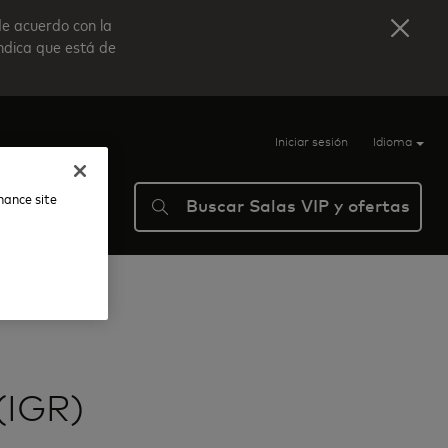
de acuerdo con la
indica que está de
Iniciar sesión
Idioma
nhance site
Buscar Salas VIP y ofertas
ma
Ayuda
(IGR)