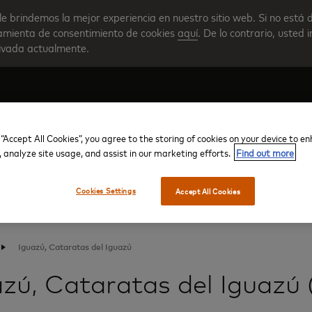
le brindemos la mejor experiencia en nuestro sitio web. Si no está 
rramienta de consentimiento de cookies
aquí
. De lo contrario, usted 
tivada actualmente.
 “Accept All Cookies”, you agree to the storing of cookies on your device to e
Crear su cuenta
Descripción general del progra
, analyze site usage, and assist in our marketing efforts.
Find out more
Cookies Settings
Accept All Cookies
Iguazú, Cataratas del Iguazú
azú, Cataratas del Iguazú 