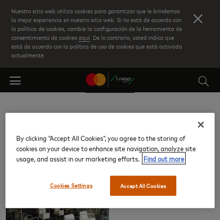
Skip
Nuestro sitio web utiliza cookies para garantizar que le brindemos
to
la mejor experiencia en nuestro sitio web. Si no está de acuerdo con
la política de cookies, cambie la configuración de la herramienta de
main
consentimiento de cookies
aquí
. De lo contrario, usted indica que
content
está de acuerdo con la política de uso de cookies que está activada
actualmente.
La Coruña (LCG)
By clicking “Accept All Cookies”, you agree to the storing of
cookies on your device to enhance site navigation, analyze site
Salas VIP
usage, and assist in our marketing efforts.
Find out more
Cookies Settings
Accept All Cookies