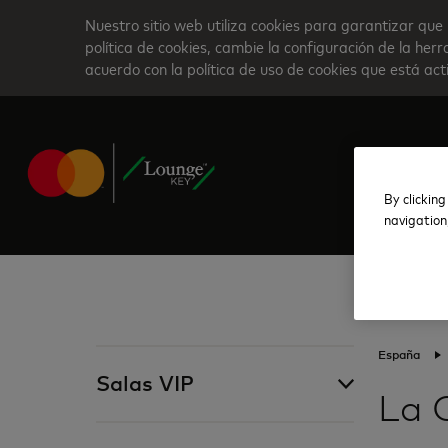
Skip
Nuestro sitio web utiliza cookies para garantizar que 
to
política de cookies, cambie la configuración de la he
acuerdo con la política de uso de cookies que está ac
main
content
By clicking
navigation
España
Salas VIP
La 