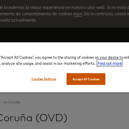
le brindemos la mejor experiencia en nuestro sitio web. Si no está 
rramienta de consentimiento de cookies
aquí
. De lo contrario, usted 
tivada actualmente.
 “Accept All Cookies”, you agree to the storing of cookies on your device to e
Crear su cuenta
Descripción general del progra
, analyze site usage, and assist in our marketing efforts.
Find out more
Cookies Settings
Accept All Cookies
La Coruña
Coruña (OVD)