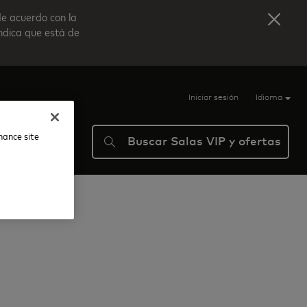
de acuerdo con la
indica que está de
Iniciar sesión
Idioma
nhance site
Buscar Salas VIP y ofertas
ma
Ayuda