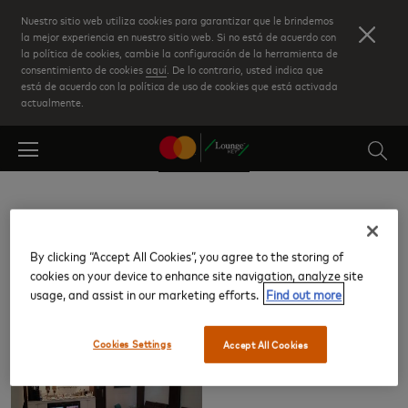
Skip
Nuestro sitio web utiliza cookies para garantizar que le brindemos
to
la mejor experiencia en nuestro sitio web. Si no está de acuerdo con
la política de cookies, cambie la configuración de la herramienta de
main
consentimiento de cookies
aquí
. De lo contrario, usted indica que
content
está de acuerdo con la política de uso de cookies que está activada
actualmente.
Aeropuerto Internacional Hermanos
Serdán de Puebla (PBC)
By clicking “Accept All Cookies”, you agree to the storing of
cookies on your device to enhance site navigation, analyze site
usage, and assist in our marketing efforts.
Find out more
Salas VIP
Cookies Settings
Accept All Cookies