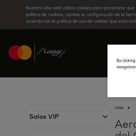
Skip
Nuestro sitio web utiliza cookies para garantizar que 
to
política de cookies, cambie la configuración de la he
acuerdo con la política de uso de cookies que está ac
main
content
By clicking
navigation
Chile
Salas VIP
Aer
del