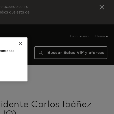
de acuerdo con la
indica que está de
Iniciar sesión
Idioma
nhance site
Buscar Salas VIP y ofertas
ma
Ayuda
sidente Carlos Ibáñez
PUQ)