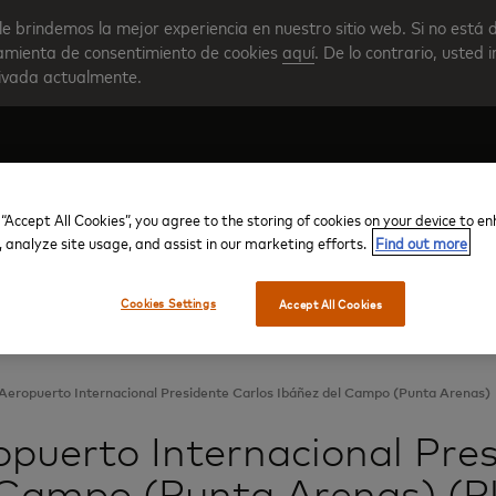
le brindemos la mejor experiencia en nuestro sitio web. Si no está 
rramienta de consentimiento de cookies
aquí
. De lo contrario, usted 
tivada actualmente.
 “Accept All Cookies”, you agree to the storing of cookies on your device to e
Crear su cuenta
Descripción general del progra
, analyze site usage, and assist in our marketing efforts.
Find out more
Cookies Settings
Accept All Cookies
Aeropuerto Internacional Presidente Carlos Ibáñez del Campo (Punta Arenas)
opuerto Internacional Pre
 Campo (Punta Arenas) (