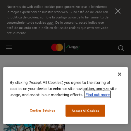
Skip
Nuestro sitio web utiliza cookies para garantizar que le brindemos
to
la mejor experiencia en nuestro sitio web. Si no está de acuerdo con
la política de cookies, cambie la configuración de la herramienta de
main
consentimiento de cookies
aquí
. De lo contrario, usted indica que
content
está de acuerdo con la política de uso de cookies que está activada
actualmente.
Ushuaia - Aeropuerto Internacional
Malvinas Argentinas (USH)
By clicking “Accept All Cookies”, you agree to the storing of
cookies on your device to enhance site navigation, analyze site
usage, and assist in our marketing efforts.
Find out more
Salas VIP
Cookies Settings
Accept All Cookies