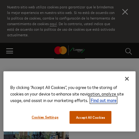
Skip
Nuestro sitio web utiliza cookies para garantizar que le brindemos
to
la mejor experiencia en nuestro sitio web. Si no está de acuerdo con
la política de cookies, cambie la configuración de la herramienta de
main
consentimiento de cookies
aquí
. De lo contrario, usted indica que
content
está de acuerdo con la política de uso de cookies que está activada
actualmente.
Aeropuerto Internacional de
Ottawa/Macdonald-Cartier (YOW)
By clicking “Accept All Cookies”, you agree to the storing of
cookies on your device to enhance site navigation, analyze site
usage, and assist in our marketing efforts.
Find out more
Salas VIP
Cookies Settings
Accept All Cookies