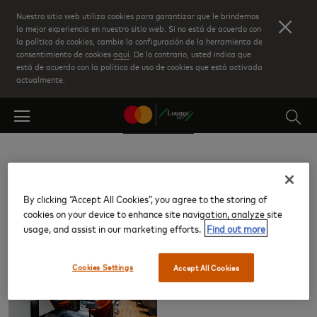
Skip
Nuestro sitio web utiliza cookies para garantizar que le brindemos
to
la mejor experiencia en nuestro sitio web. Si no está de acuerdo con
la política de cookies, cambie la configuración de la herramienta de
main
consentimiento de cookies
aquí
. De lo contrario, usted indica que
content
está de acuerdo con la política de uso de cookies que está activada
actualmente.
Toronto Billy Bishop City (YTZ)
By clicking “Accept All Cookies”, you agree to the storing of
cookies on your device to enhance site navigation, analyze site
Salas VIP
usage, and assist in our marketing efforts.
Find out more
Cookies Settings
Accept All Cookies