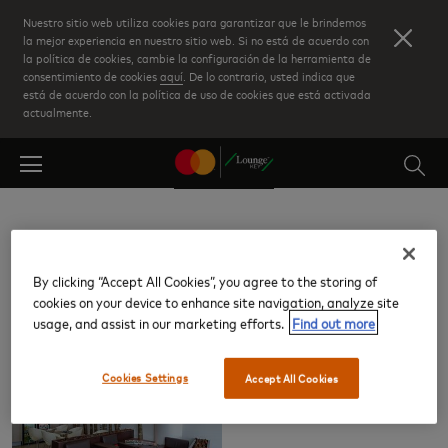
Skip
Nuestro sitio web utiliza cookies para garantizar que le brindemos
to
la mejor experiencia en nuestro sitio web. Si no está de acuerdo con
la política de cookies, cambie la configuración de la herramienta de
main
consentimiento de cookies
aquí
. De lo contrario, usted indica que
content
está de acuerdo con la política de uso de cookies que está activada
actualmente.
Temuco La Araucania (ZCO)
By clicking “Accept All Cookies”, you agree to the storing of
cookies on your device to enhance site navigation, analyze site
Salas VIP
usage, and assist in our marketing efforts.
Find out more
Cookies Settings
Accept All Cookies