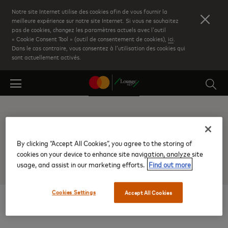
Skip
Notre site Internet utilise des cookies afin de vous fournir la
to
meilleure expérience sur notre site Internet. Si vous ne souhaitez
pas de cookies, changez les paramètres actuels avec l’outil
main
« Cookie Consent Tool » (outil de consentement de cookies),
ici
.
content
Dans le cas contraire, vous consentez à l’utilisation des cookies qui
sont actuellement activés.
Désolés!
By clicking “Accept All Cookies”, you agree to the storing of
cookies on your device to enhance site navigation, analyze site
usage, and assist in our marketing efforts.
Find out more
Cookies Settings
Accept All Cookies
Le salon recherché est introuvable.