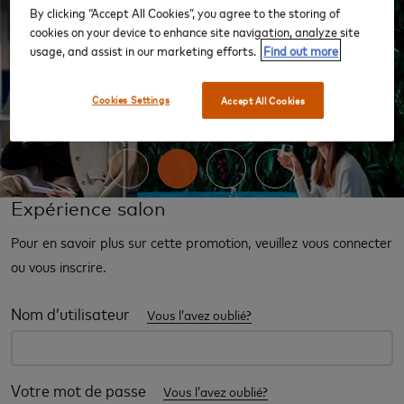
By clicking “Accept All Cookies”, you agree to the storing of
cookies on your device to enhance site navigation, analyze site
usage, and assist in our marketing efforts.
Find out more
‹
›
Cookies Settings
Accept All Cookies
Expérience salon
Pour en savoir plus sur cette promotion, veuillez vous connecter
ou vous inscrire.
Nom d’utilisateur
Vous l’avez oublié?
Votre mot de passe
Vous l’avez oublié?