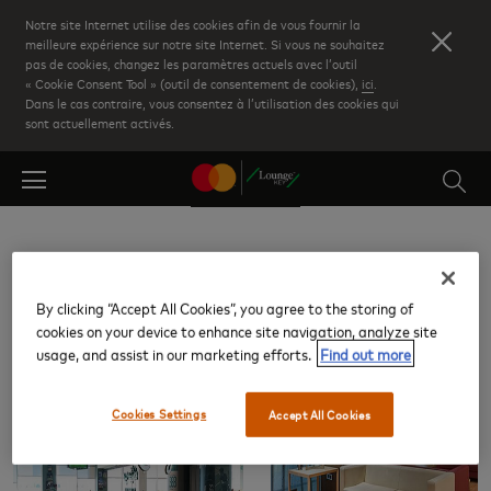
Skip
Notre site Internet utilise des cookies afin de vous fournir la
to
meilleure expérience sur notre site Internet. Si vous ne souhaitez
pas de cookies, changez les paramètres actuels avec l’outil
main
« Cookie Consent Tool » (outil de consentement de cookies),
ici
.
content
Dans le cas contraire, vous consentez à l’utilisation des cookies qui
sont actuellement activés.
Sevilla International (SVQ)
By clicking “Accept All Cookies”, you agree to the storing of
cookies on your device to enhance site navigation, analyze site
Salons
usage, and assist in our marketing efforts.
Find out more
Cookies Settings
Accept All Cookies