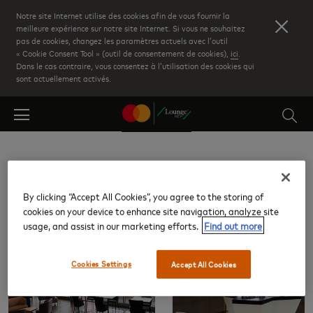
Skip
Notre site Internet utilise des cookies afin de vous fournir la
to
meilleure expérience sur notre site Internet. Si vous ne souhaitez
pas de cookies, changez les paramètres actuels avec l’outil
main
« Cookie Consent Tool » (outil de consentement de cookies),
ici
.
content
Dans le cas contraire, vous consentez à l’utilisation des cookies qui
sont actuellement activés.
Zurich (ZRH)
By clicking “Accept All Cookies”, you agree to the storing of
cookies on your device to enhance site navigation, analyze site
Salons
usage, and assist in our marketing efforts.
Find out more
Cookies Settings
Accept All Cookies