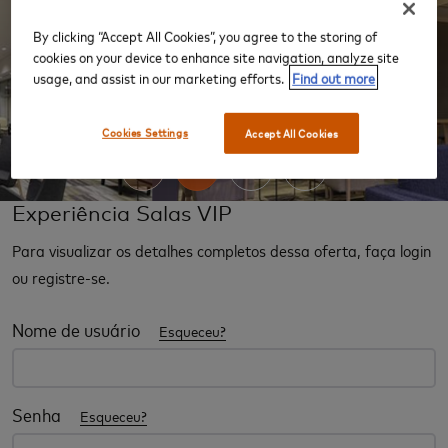
By clicking “Accept All Cookies”, you agree to the storing of
cookies on your device to enhance site navigation, analyze site
usage, and assist in our marketing efforts.
Find out more
‹
›
Cookies Settings
Accept All Cookies
Experiência Salas VIP
Para visualizar os detalhes completos dessa oferta, faça login
ou registre-se.
Nome de usuário
Esqueceu?
Senha
Esqueceu?