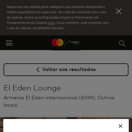
Skip
Nosso site usa cookies para assegurar que estamos oferecendo a
to
melhor experiência em nosso site. Se você não concorda com o uso
de cookies, altere as configurações atuais na Ferramenta de
main
Consentimento de Cookies
aqui
. Caso contrário, você concorda com
content
o uso de cookies, atualmente ativado.
Voltar aos resultados
El Eden Lounge
Armenia El Eden Internacional (AXM), Outros
locais