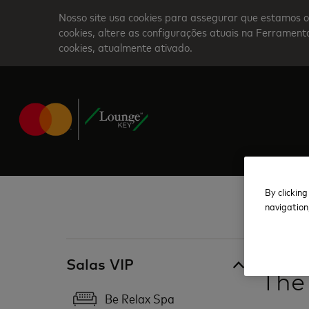
Skip
Nosso site usa cookies para assegurar que estamos o
to
cookies, altere as configurações atuais na Ferrame
cookies, atualmente ativado.
main
content
By clicking
navigation
EUA
Salas VIP
The
Be Relax Spa