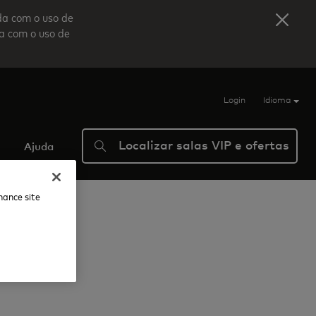
da com o uso de
da com o uso de
Login
Idioma
Localizar salas VIP e ofertas
Ajuda
nhance site
lub CLT