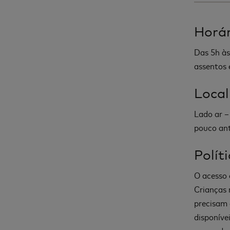
Horár
Das 5h às
assentos e
Local
Lado ar –
pouco ant
Polít
O acesso 
Crianças 
precisam 
disponíve