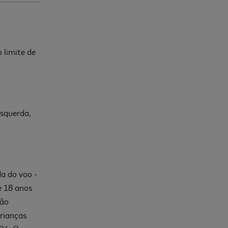
 limite de
esquerda,
a do voo -
e 18 anos
tão
crianças