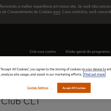
ferecendo a melhor experiência em nosso site. Se você não concor
nta de Consentimento de Cookies
aqui
. Caso contrário, você concor
Crie sua conta
Visão geral do programa
 “Accept All Cookies”, you agree to the storing of cookies on your device to e
, analyze site usage, and assist in our marketing efforts.
Find out more
Cookies Settings
Aeroporto Internacional de Charlotte Douglas, NC
Saguão A
The C
Accept All Cookies
 Club CLT