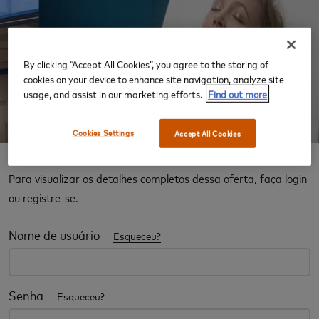
‹
›
By clicking “Accept All Cookies”, you agree to the storing of
cookies on your device to enhance site navigation, analyze site
usage, and assist in our marketing efforts.
Find out more
Cookies Settings
Accept All Cookies
Experiência Salas VIP
Para visualizar os detalhes completos dessa oferta, faça login
ou registre-se.
Nome de usuário
Esqueceu?
Senha
Esqueceu?