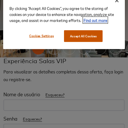
By clicking “Accept All Cookies”, you agree to the storing of
cookies on your device to enhance site navigation, analyze site
usage, and assist in our marketing efforts.
Find out more
‹
›
Cookies Settings
Accept All Cookies
Experiência Salas VIP
Para visualizar os detalhes completos dessa oferta, faça login
ou registre-se.
Nome de usuário
Esqueceu?
Senha
Esqueceu?