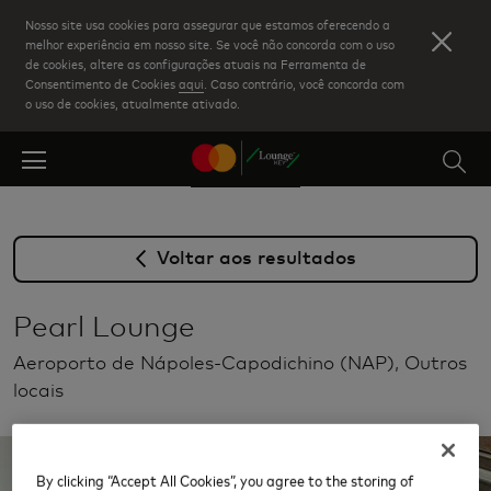
Skip
Nosso site usa cookies para assegurar que estamos oferecendo a
to
melhor experiência em nosso site. Se você não concorda com o uso
de cookies, altere as configurações atuais na Ferramenta de
main
Consentimento de Cookies
aqui
. Caso contrário, você concorda com
content
o uso de cookies, atualmente ativado.
Voltar aos resultados
Pearl Lounge
Aeroporto de Nápoles-Capodichino (NAP), Outros
locais
By clicking “Accept All Cookies”, you agree to the storing of