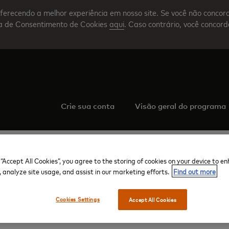
ferecendo a melhor experiência em nosso site. Se você não concor
nta de Consentimento de Cookies
aqui
. Caso contrário, você concor
Crie sua conta
Visão geral do programa
 “Accept All Cookies”, you agree to the storing of cookies on your device to e
, analyze site usage, and assist in our marketing efforts.
Find out more
Aeroporto Internacional da Filadélfia PA
Terminal B
Minute Suites
Cookies Settings
Accept All Cookies
ute Suites