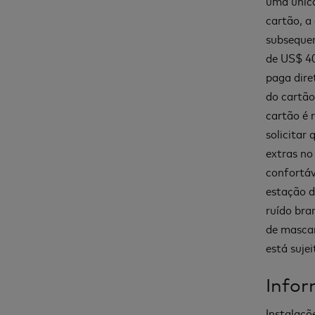
uma única 
cartão, a
subsequen
de US$ 40
paga dire
do cartão
cartão é 
solicitar
extras no
confortáv
estação d
ruído bra
de mascar
está sujei
Infor
Instalaçõ