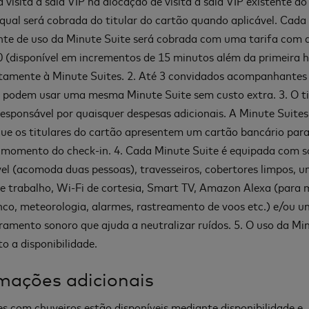
visita à sala VIP na alocação de visita à sala VIP existente do 
 qual será cobrada do titular do cartão quando aplicável. Cada
te de uso da Minute Suite será cobrada com uma tarifa com 
 (disponível em incrementos de 15 minutos além da primeira h
tamente à Minute Suites. 2. Até 3 convidados acompanhantes 
 podem usar uma mesma Minute Suite sem custo extra. 3. O ti
responsável por quaisquer despesas adicionais. A Minute Suite
 que os titulares do cartão apresentem um cartão bancário par
 momento do check-in. 4. Cada Minute Suite é equipada com 
el (acomoda duas pessoas), travesseiros, cobertores limpos, 
e trabalho, Wi-Fi de cortesia, Smart TV, Amazon Alexa (para 
nco, meteorologia, alarmes, rastreamento de voos etc.) e/ou 
amento sonoro que ajuda a neutralizar ruídos. 5. O uso da Mi
to a disponibilidade.
mações adicionais
es com chuveiros estão disponíveis mediante disponibilidade e