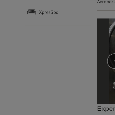
Aeroport
XpresSpa
Exper