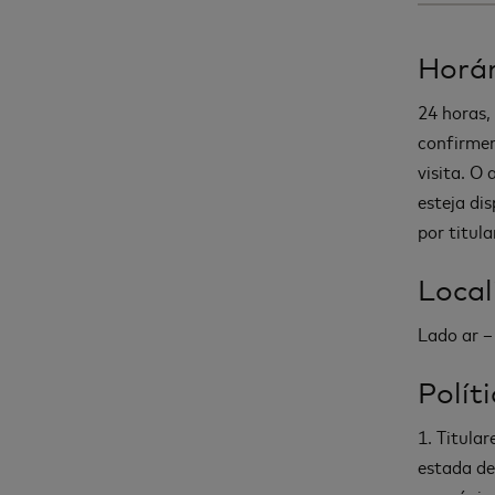
Horár
24 horas,
confirmem
visita. O
esteja di
por titul
Local
Lado ar –
Polít
1. Titula
estada de