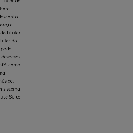
titular do
 hora
desconto
ora) e
do titular
tular do
s pode
a despesas
sofá-cama
uma
música,
um sistema
nute Suite