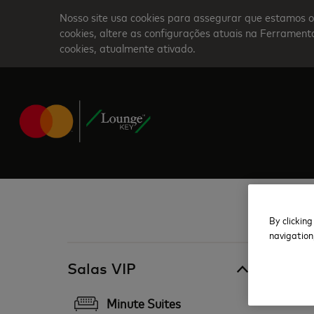
Skip
Nosso site usa cookies para assegurar que estamos o
to
cookies, altere as configurações atuais na Ferrame
cookies, atualmente ativado.
main
content
By clicking
navigation
EUA
Salas VIP
Min
Minute Suites