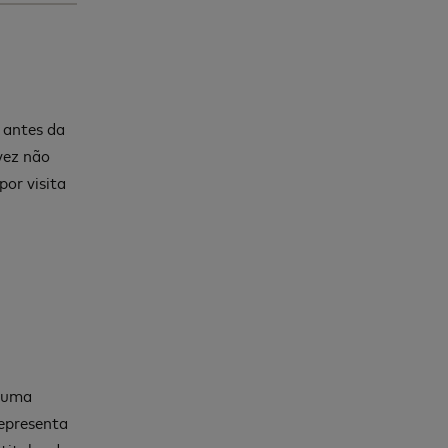
 antes da
vez não
por visita
a uma
epresenta